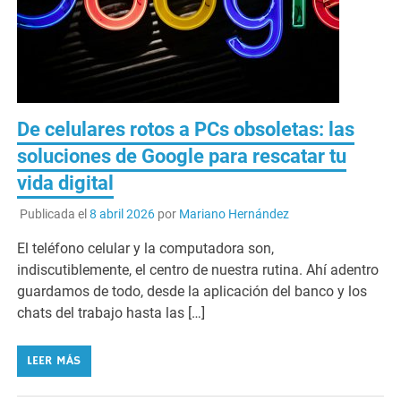
De celulares rotos a PCs obsoletas: las
soluciones de Google para rescatar tu
vida digital
Publicada el
8 abril 2026
por
Mariano Hernández
El teléfono celular y la computadora son,
indiscutiblemente, el centro de nuestra rutina. Ahí adentro
guardamos de todo, desde la aplicación del banco y los
chats del trabajo hasta las […]
LEER MÁS